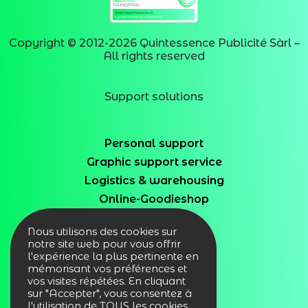
Copyright © 2012-
2026
Quintessence Publicité Sàrl –
All rights reserved
Support solutions
Personal support
Graphic support service
Logistics & warehousing
Online-Goodieshop
Welcome Pack
Nous utilisons des cookies sur
notre site web pour vous offrir
l'expérience la plus pertinente en
mémorisant vos préférences et
Welcome Pack
vos visites répétées. En cliquant
Predefined packs
sur "Accepter", vous consentez à
l'utilisation de TOUS les cookies.