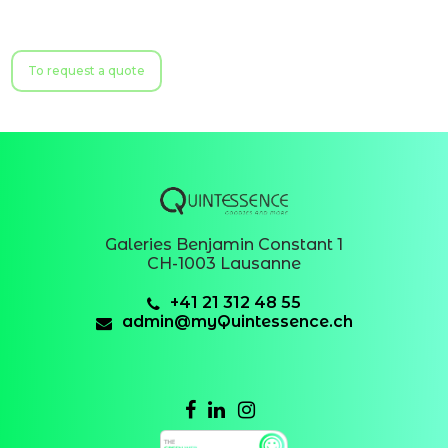
To request a quote
Galeries Benjamin Constant 1
CH-1003 Lausanne
+41 21 312 48 55
admin@myQuintessence.ch