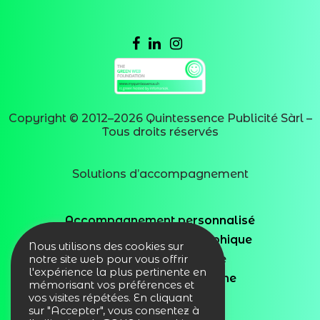
Copyright © 2012–
2026
Quintessence Publicité Sàrl –
Tous droits réservés
Solutions d’accompagnement
Accompagnement personnalisé
Service d’assistance graphique
Nous utilisons des cookies sur
Logistique & Stockage
notre site web pour vous offrir
l'expérience la plus pertinente en
Boutique goodies en ligne
mémorisant vos préférences et
vos visites répétées. En cliquant
Welcome Pack
sur "Accepter", vous consentez à