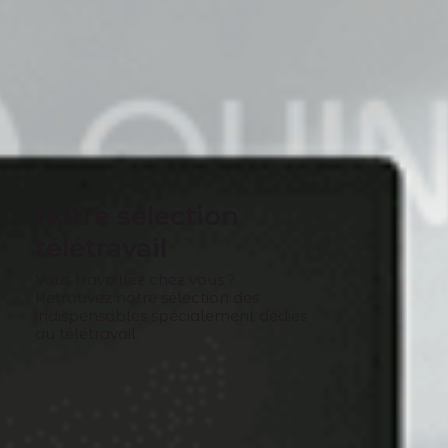
Notre sélection
télétravail
Vous travaillez chez vous ?
Retrouvez notre sélection des
indispensables spécialement dédiés
au télétravail.