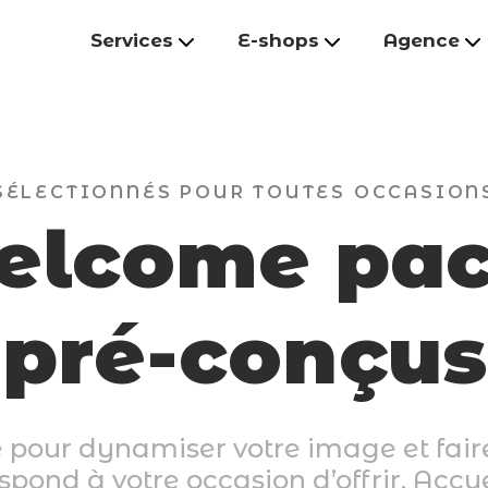
Services
E-shops
Agence
SÉLECTIONNÉS POUR TOUTES OCCASION
elcome pac
pré-conçus
 pour dynamiser votre image et faire
respond à votre occasion d’offrir. Acc