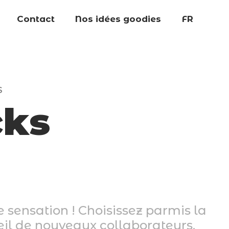
Contact
Nos idées goodies
FR
S
ks
 sensation ! Choisissez parmis la
ueil de nouveaux collaborateurs,