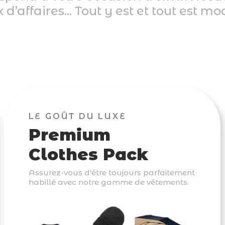
d’affaires... Tout y est et tout est mo
LE GOÛT DU LUXE
Premium
Clothes Pack
Assurez-vous d'être toujours parfaitement
habillé avec notre gamme de vêtements.