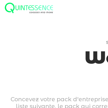
Skip
to
main
content
W
Concevez votre pack d'entreprise
liste suivante, le pack qui cor