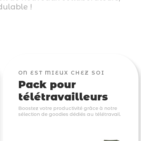
dulable !
ON EST MIEUX CHEZ SOI
Pack pour
télétravailleurs
Boostez votre productivité grâce à notre
sélection de goodies dédiés au télétravail.