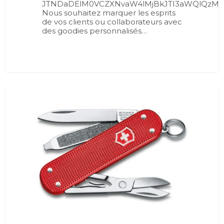
JTNDaDElM0VCZXNvaW4lMjBkJTI3aWQlQzMlQ
Nous souhaitez marquer les esprits
de vos clients ou collaborateurs avec
des goodies personnalisés…
0
BLOG