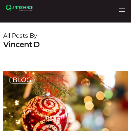
Skip
to
main
content
All Posts By
Vincent D
0
BLOG