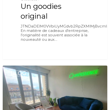
Un goodies
original
JTNDaDElM0VVbiUyMGdvb2RpZXMlMjBvcml
En matière de cadeaux d'entreprise,
l'originalité est souvent associée à la
nouveauté ou aux…
0
BLOG