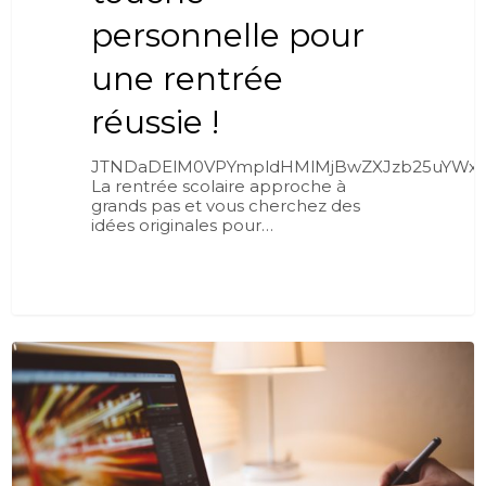
personnelle pour
une rentrée
réussie !
JTNDaDElM0VPYmpldHMlMjBwZXJzb25uYWx
La rentrée scolaire approche à
grands pas et vous cherchez des
idées originales pour…
0