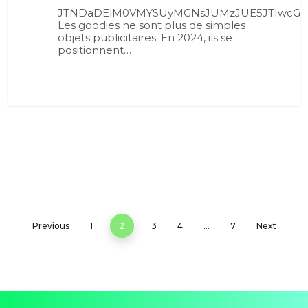
JTNDaDElM0VMYSUyMGNsJUMzJUE5JTIwcG9
Les goodies ne sont plus de simples
objets publicitaires. En 2024, ils se
positionnent…
Previous
1
2
3
4
…
7
Next