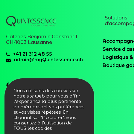
Solutions
d’accompa
Galeries Benjamin Constant 1
Accompagne
CH-1003 Lausanne
Service d’as
+41 21 312 48 55
Logistique 
admin@myQuintessence.ch
Boutique goo
Nous utilisons des cookies sur
notre site web pour vous offrir
l'expérience la plus pertinente
en mémorisant vos préférences
et vos visites répétées. En
cliquant sur "Accepter", vous
Copyright © 2012–
2026
consentez à l'utilisation de
Quintessence Publicité Sàrl – Tous
TOUS les cookies.
droits réservés