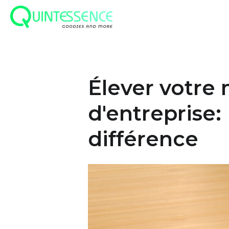
Skip
to
main
content
Élever votre
d'entreprise: 
différence