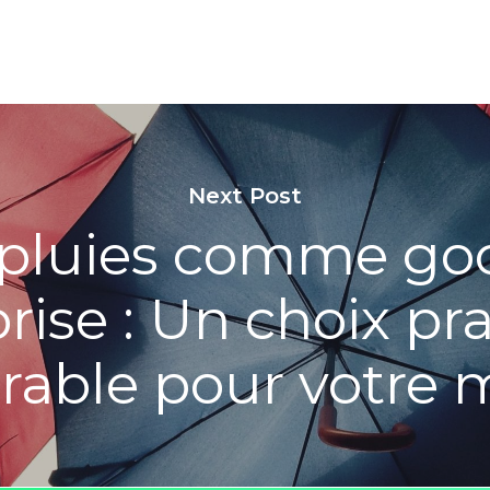
Next Post
pluies comme go
rise : Un choix pr
able pour votre 