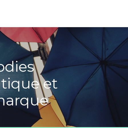
odies
atique et
marque