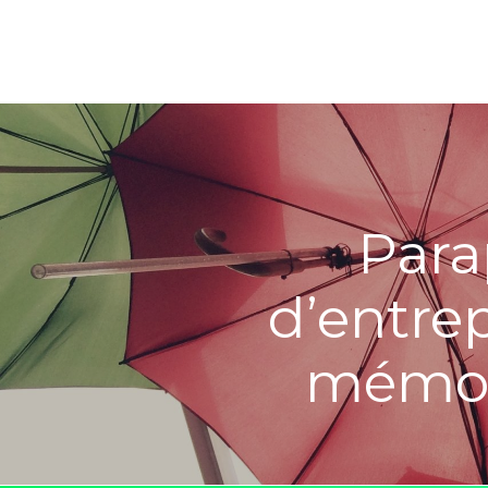
Para
d’entrep
mémor